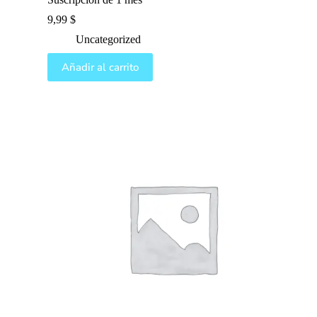
9,99
$
Uncategorized
Añadir al carrito