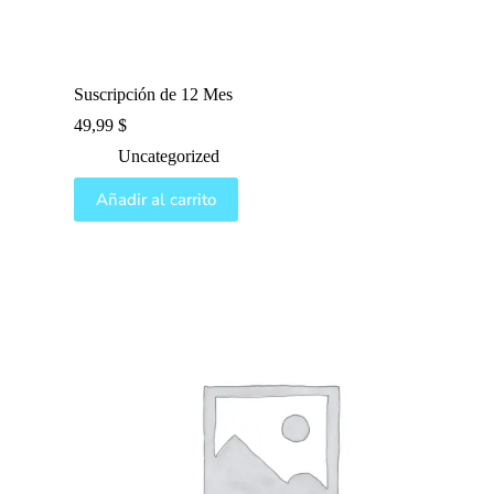
Suscripción de 12 Mes
49,99
$
Uncategorized
Añadir al carrito