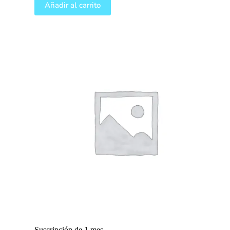
era:
es:
Añadir al carrito
14,99 $.
9,99 $.
Suscripción de 1 mes