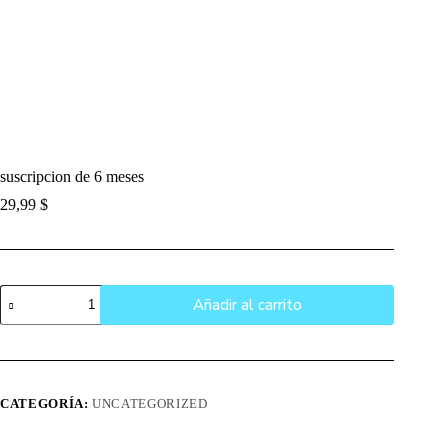
suscripcion de 6 meses
29,99
$
suscripcion
Añadir al carrito
de
6
meses
cantidad
CATEGORÍA:
UNCATEGORIZED